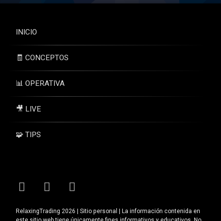
INICIO
🧾 CONCEPTOS
📊 OPERATIVA
🎥 LIVE
🧩 TIPS
Tel:
Facebook
Instagram
YouTube
RelaxingTrading 2026 | Sitio personal | La información contenida en
este sitio web tiene únicamente fines informativos y educativos. No