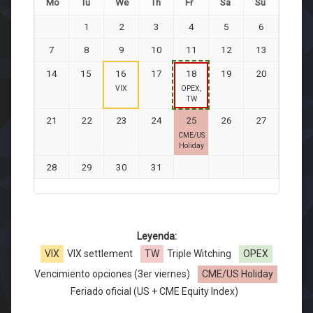
Mo
Tu
We
Th
Fr
Sa
Su
1
2
3
4
5
6
7
8
9
10
11
12
13
14
15
16
17
18
19
20
VIX
OPEX,
TW
21
22
23
24
25
26
27
CME/US
Holiday
28
29
30
31
Leyenda:
VIX
VIX settlement
TW
Triple Witching
OPEX
Vencimiento opciones (3er viernes)
CME/US Holiday
Feriado oficial (US + CME Equity Index)