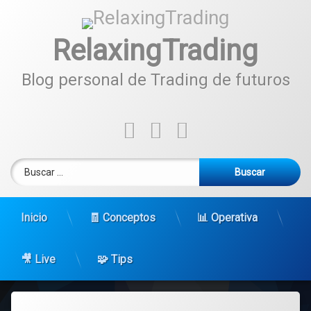
Ir
al
contenido
RelaxingTrading
Blog personal de Trading de futuros
Tel:
Facebook
Instagram
YouTube
Buscar:
Inicio
🧾 Conceptos
📊 Operativa
🎥 Live
🧩 Tips