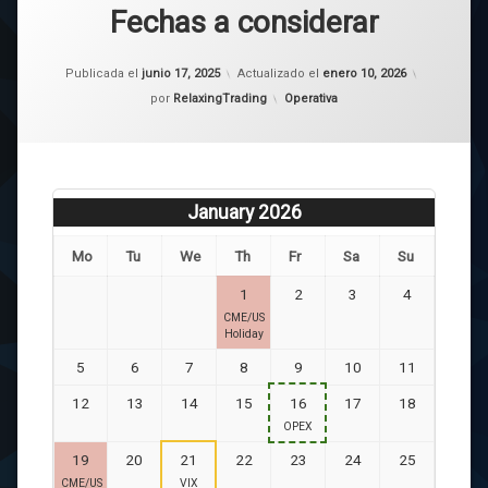
Fechas a considerar
Publicada el
junio 17, 2025
Actualizado el
enero 10, 2026
Categorías:
por
RelaxingTrading
Operativa
January 2026
Mo
Tu
We
Th
Fr
Sa
Su
1
2
3
4
CME/US
Holiday
5
6
7
8
9
10
11
12
13
14
15
16
17
18
OPEX
19
20
21
22
23
24
25
CME/US
VIX