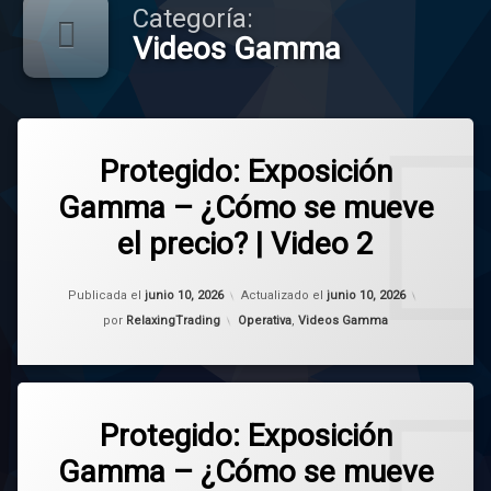
Categoría:
Videos Gamma
Este
contenido
Protegido: Exposición
Etiquetado
está
gamma
Gamma – ¿Cómo se mueve
protegido
operativa
con
el precio? | Video 2
contraseña.
trading
Para
Publicada el
junio 10, 2026
Actualizado el
junio 10, 2026
verlo,
Categorías:
introduzca
por
RelaxingTrading
Operativa
,
Videos Gamma
su
contraseña
a
Este
continuación:
contenido
Protegido: Exposición
Etiquetado
Contraseña:
está
gamma
Gamma – ¿Cómo se mueve
protegido
operativa