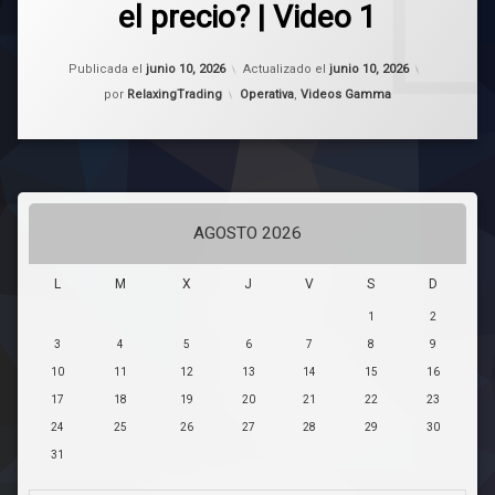
con
el precio? | Video 1
contraseña.
trading
Para
Publicada el
junio 10, 2026
Actualizado el
junio 10, 2026
verlo,
Categorías:
introduzca
por
RelaxingTrading
Operativa
,
Videos Gamma
su
contraseña
a
continuación:
Contraseña:
AGOSTO 2026
L
M
X
J
V
S
D
1
2
3
4
5
6
7
8
9
10
11
12
13
14
15
16
17
18
19
20
21
22
23
24
25
26
27
28
29
30
31