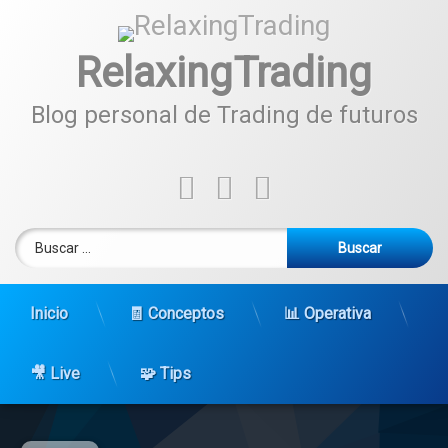
Ir
al
contenido
RelaxingTrading
Blog personal de Trading de futuros
Tel:
Facebook
Instagram
YouTube
Buscar:
Inicio
🧾 Conceptos
📊 Operativa
🎥 Live
🧩 Tips