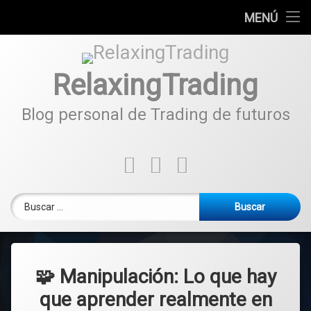
Inicio
MENÚ
🧾 Conceptos
RelaxingTrading
📊 Operativa
Blog personal de Trading de futuros
🎥 Live
Tel:
🧩 Tips
Facebook
Instagram
YouTube
Buscar:
🧩 Manipulación: Lo que hay
que aprender realmente en